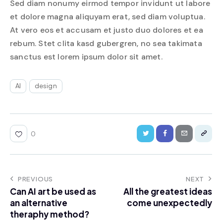
Sed diam nonumy eirmod tempor invidunt ut labore
et dolore magna aliquyam erat, sed diam voluptua.
At vero eos et accusam et justo duo dolores et ea
rebum. Stet clita kasd gubergren, no sea takimata
sanctus est lorem ipsum dolor sit amet.
AI
design
0
PREVIOUS
NEXT
Can AI art be used as
All the greatest ideas
an alternative
come unexpectedly
theraphy method?